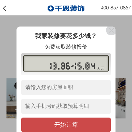
400-857-0857
寰球优选 品牌当家
我家装修要花多少钱？
GLOBAL OPTIMIZATION
免费获取装修报价
全球甄选国际大品牌
用匠心打造更高品质的家
13.86-15.84
万元
开始计算
圣象木门
捷西橱柜